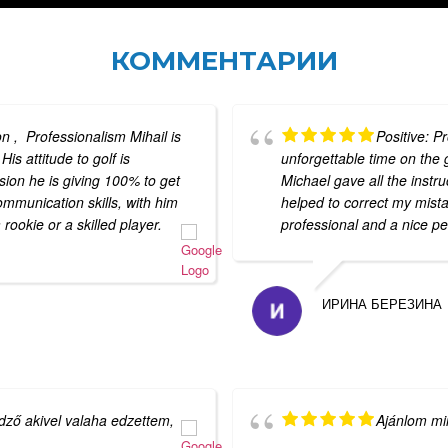
КОММЕНТАРИИ
n , Professionalism Mihail is
Positive: P
His attitude to golf is
unforgettable time on the 
sion he is giving 100% to get
Michael gave all the instr
ommunication skills, with him
helped to correct my mistak
 rookie or a skilled player.
professional and a nice pe
ИРИНА БЕРЕЗИНА
edző akivel valaha edzettem,
Ajánlom mi